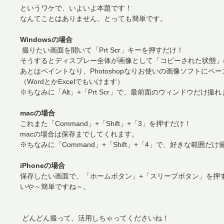
というワケで、いよいよ本題です！
なんてことはありません、とっても簡単です。
Windowsの場合
撮りたい画面を開いて「Prt Scr」キーを押すだけ！
そうするとディスプレー全体が画像として「コピーされた状態」
あとはペイントなり、Photoshopなりお使いの画像ソフトにペ
（WordとかExcelでもいけます）
※ちなみに「Alt」+「Prt Scr」で、最前面のウィンドウだけ撮
macの場合
これまた「Command」+「Shift」+「3」を押すだけ！
macの場合は保存までしてくれます。
※ちなみに「Command」+「Shift」+「4」で、好きな範囲だ
iPhoneの場合
保存したい画面で、「ホームボタン」+「スリープボタン」を押
いや～簡単ですね～。
どんどん撮って、活用しちゃってくださいね！